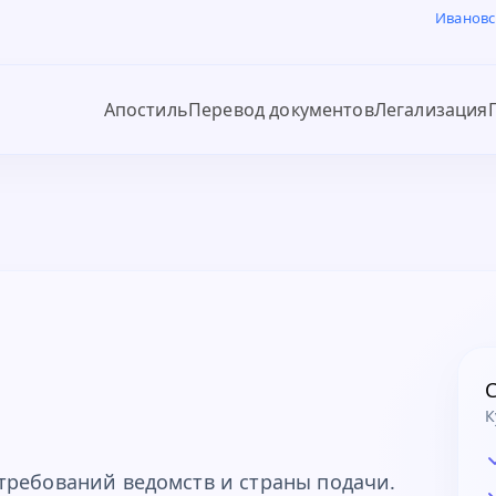
Ивановс
Апостиль
Перевод документов
Легализация
К
требований ведомств и страны подачи.