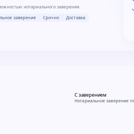
можностью нотариального заверения.
льное заверение
Срочно
Доставка
С заверением
Нотариальное заверение п