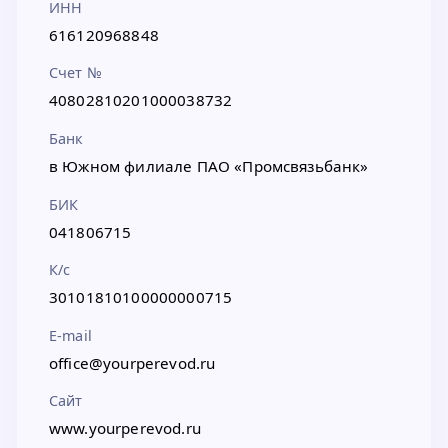
ИНН
616120968848
Счет №
40802810201000038732
Банк
в Южном филиале ПАО «Промсвязьбанк»
БИК
041806715
К/с
30101810100000000715
E-mail
office@yourperevod.ru
Сайт
www.yourperevod.ru